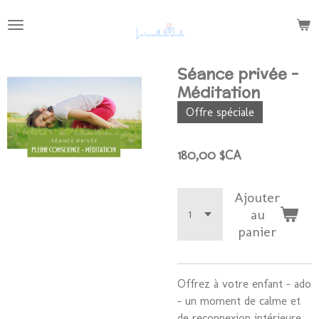
Passer
au
contenu
principal
Séance privée -
Méditation
Offre spéciale
180,00 $CA
Ajouter
au
panier
Offrez à votre enfant - ado
- un moment de calme et
de reconnexion intérieure